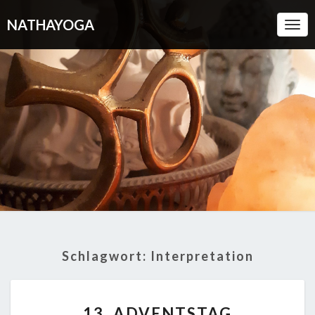
NATHAYOGA
Togg
Navi
Schlagwort:
Interpretation
13.
13. ADVENTSTAG
ADVENTSTAG