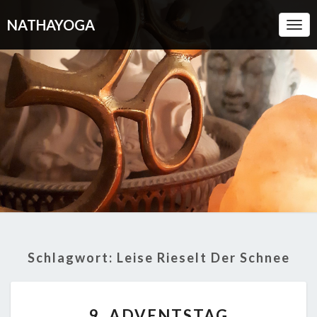
NATHAYOGA
Togg
Navi
Schlagwort:
Leise Rieselt Der Schnee
9.
9. ADVENTSTAG
ADVENTSTAG