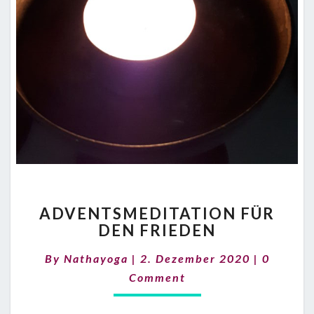
ADVENTSMEDITATION
ADVENTSMEDITATION FÜR
FÜR
DEN FRIEDEN
DEN
FRIEDEN
Commen
By
Nathayoga
|
2. Dezember 2020
|
0
Comment