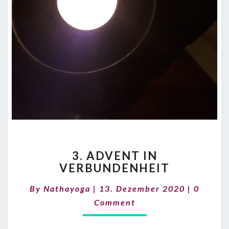
3.
3. ADVENT IN
ADVENT
VERBUNDENHEIT
IN
VERBUNDENHEIT
Commen
By
Nathayoga
|
13. Dezember 2020
|
0
Comment