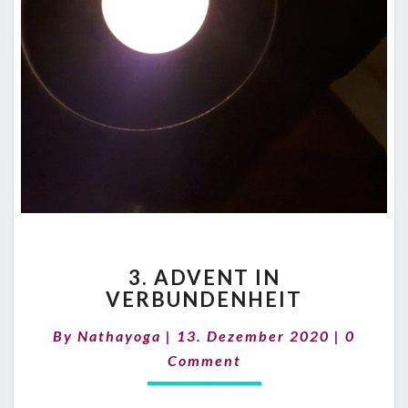
3.
3. ADVENT IN
ADVENT
VERBUNDENHEIT
IN
VERBUNDENHEIT
Commen
By
Nathayoga
|
13. Dezember 2020
|
0
Comment