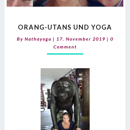
ORANG-
ORANG-UTANS UND YOGA
UTANS
UND
Commen
By
Nathayoga
|
17. November 2019
|
0
YOGA
Comment