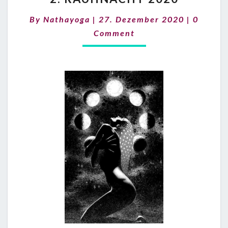
2020
Commen
By
Nathayoga
|
27. Dezember 2020
|
0
Comment