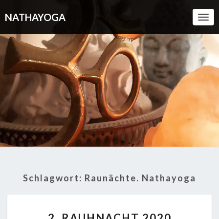
NATHAYOGA
Togg
Navi
Schlagwort:
Raunächte. Nathayoga
2.
2. RAUHNACHT 2020
RAUHNACHT