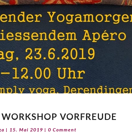
SOMMERYOGA
 WORKSHOP VORFREUDE
WORKSHOP
VORFREUDE
Comments
ga
|
15. Mai 2019
|
0 Comment