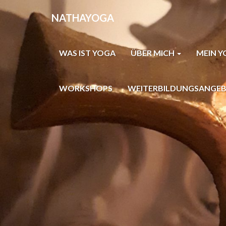
NATHAYOGA
WAS IST YOGA
ÜBER MICH
MEIN 
WORKSHOPS
WEITERBILDUNGSANGEB