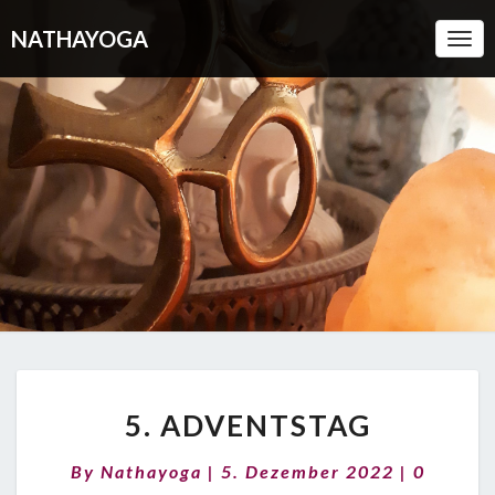
NATHAYOGA
Togg
Navi
5.
5. ADVENTSTAG
ADVENTSTAG
Commen
By
Nathayoga
|
5. Dezember 2022
|
0