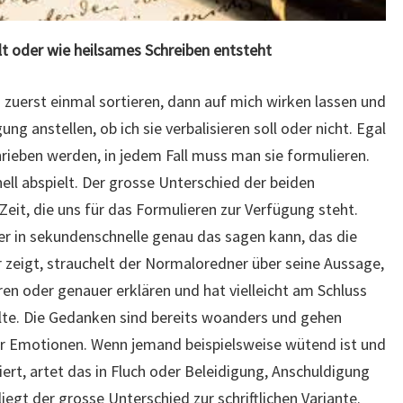
lt oder wie heilsames Schreiben entsteht
uerst einmal sortieren, dann auf mich wirken lassen und
ng anstellen, ob ich sie verbalisieren soll oder nicht. Egal
ieben werden, in jedem Fall muss man sie formulieren.
hnell abspielt. Der grosse Unterschied der beiden
eit, die uns für das Formulieren zur Verfügung steht.
ker in sekundenschnelle genau das sagen kann, das die
zeigt, strauchelt der Normaloredner über seine Aussage,
en oder genauer erklären und hat vielleicht am Schluss
llte. Die Gedanken sind bereits woanders und gehen
r Emotionen. Wenn jemand beispielsweise wütend ist und
rt, artet das in Fluch oder Beleidigung, Anschuldigung
iegt der grosse Unterschied zur schriftlichen Variante.