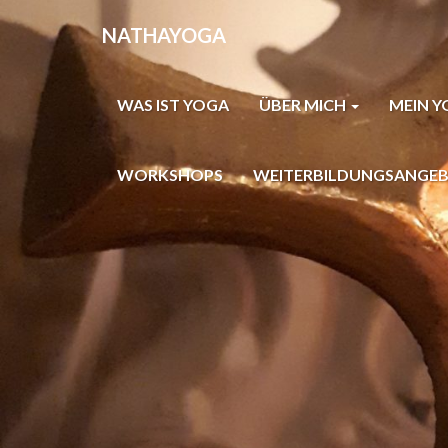
NATHAYOGA
WAS IST YOGA
ÜBER MICH
MEIN 
WORKSHOPS
WEITERBILDUNGSANGEB