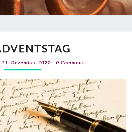
11.
 ADVENTSTAG
ADVENTSTAG
Comments
|
11. Dezember 2022
|
0 Comment