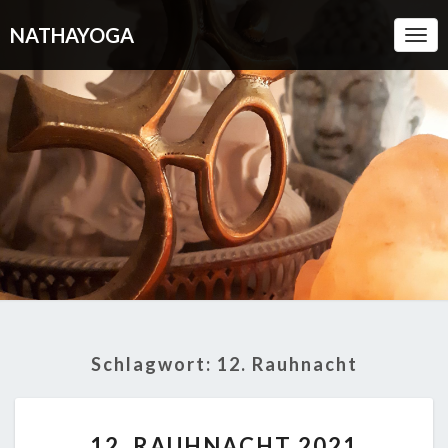
NATHAYOGA
Togg
Navi
Schlagwort:
12. Rauhnacht
12.
12. RAUHNACHT 2021
RAUHNACHT