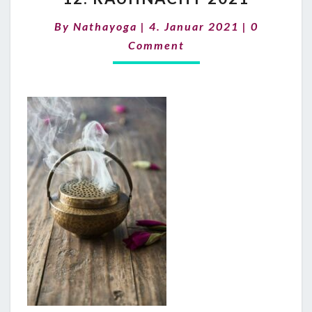
2021
Comments
By
Nathayoga
|
4. Januar 2021
|
0
Comment