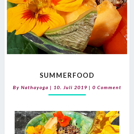
SUMMERFOOD
SUMMERFOOD
Comments
By
Nathayoga
|
10. Juli 2019
|
0 Comment