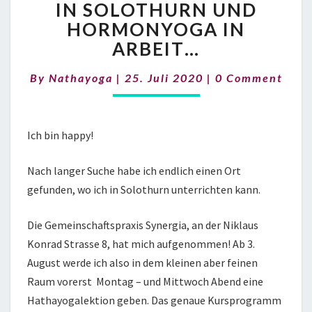
NATHAYOGA
IN SOLOTHURN UND
IN
HORMONYOGA IN
SOLOTHURN
ARBEIT…
UND
HORMONYOGA
Comments
By
Nathayoga
|
25. Juli 2020
|
0 Comment
IN
ARBEIT…
Ich bin happy!
Nach langer Suche habe ich endlich einen Ort
gefunden, wo ich in Solothurn unterrichten kann.
Die Gemeinschaftspraxis Synergia, an der Niklaus
Konrad Strasse 8, hat mich aufgenommen! Ab 3.
August werde ich also in dem kleinen aber feinen
Raum vorerst Montag – und Mittwoch Abend eine
Hathayogalektion geben. Das genaue Kursprogramm