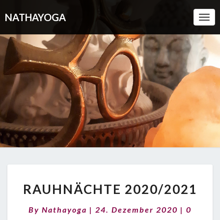
NATHAYOGA
Togg
Navi
RAUHNÄCHTE
RAUHNÄCHTE 2020/2021
2020/2021
Commen
By
Nathayoga
|
24. Dezember 2020
|
0