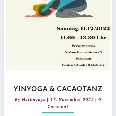
YINYOGA
YINYOGA & CACAOTANZ
&
CACAOTANZ
Commen
By
Nathayoga
|
17. November 2022
|
0
Comment